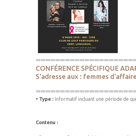
====================
CONFÉRENCE SPÉCIFIQUE ADA
S'adresse aux : femmes d'affair
====================
• Type :
Informatif incluant une période de qu
Contenu :