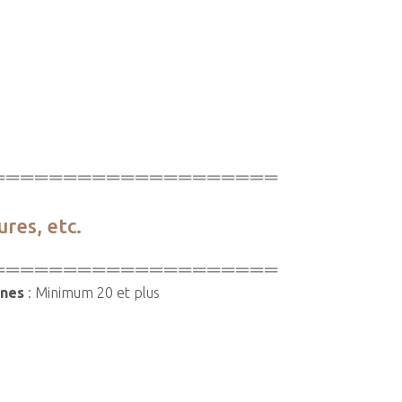
====================
res, etc.
====================
nnes
: Minimum 20 et plus