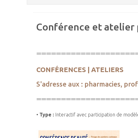
Conférence et atelier
====================
CONFÉRENCES | ATELIERS
S'adresse aux : pharmacies, pro
====================
•
Type :
Interactif avec participation de modèl