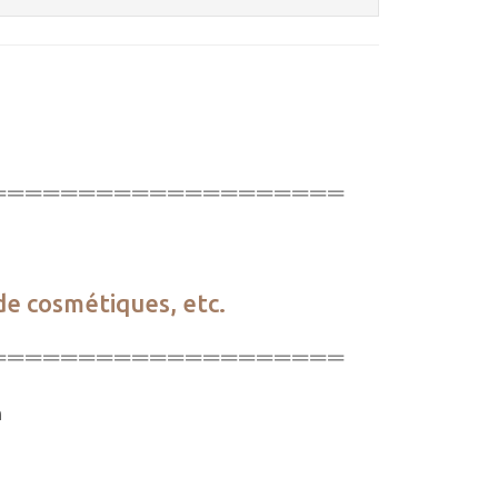
====================
de cosmétiques, etc.
====================
m