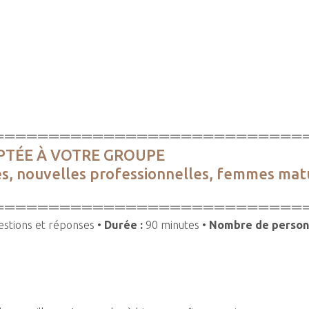
============================
PTÉE À VOTRE GROUPE
es, nouvelles professionnelles, femmes matu
============================
estions et réponses •
Durée :
90 minutes •
Nombre de perso