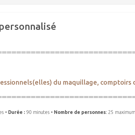
 personnalisé
============================
fessionnels(elles) du maquillage, comptoirs 
============================
es •
Durée :
90 minutes •
Nombre de personnes
: 25 maximu