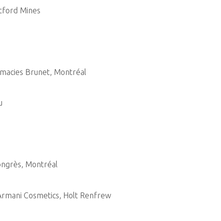
tford Mines
rmacies Brunet, Montréal
u
ongrès, Montréal
o Armani Cosmetics, Holt Renfrew