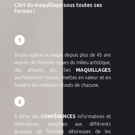
L'Art du maquillage sous toutes ses
formes !
1
Bruno opère sa magie depuis plus de 45 ans
auprès de femmes issues du milieu artistique,
des affaires, etc. Ses
MAQUILLAGES
parfaitement réussis, mettes en valeur et en
lumière les meilleurs atouts de chacune.
2
Il offre des
CONFÉRENCES
informatives et
interactives, adaptées aux différents
groupes de femmes désireuses de les