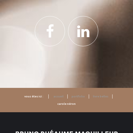
vous êtes ici :
accueil
portfolio
livre belles
carole néron