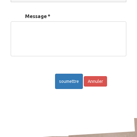
Message
*
soumettre
Annuler