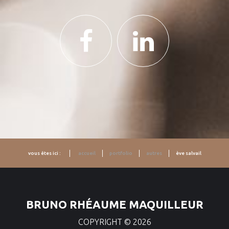
vous êtes ici :
accueil
portfolio
autres
ève salvail
BRUNO RHÉAUME MAQUILLEUR
COPYRIGHT ©
2026